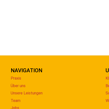
NAVIGATION
U
Praxis
K
Über uns
B
Unsere Leistungen
S
Team
W
Jobs