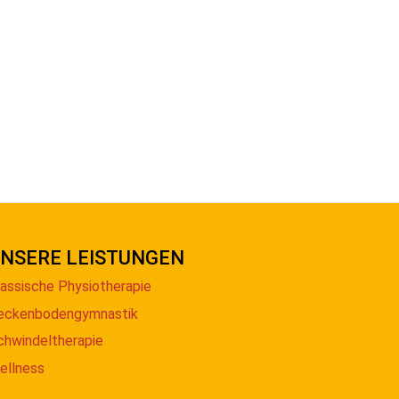
NSERE LEISTUNGEN
lassische Physiotherapie
eckenbodengymnastik
chwindeltherapie
ellness